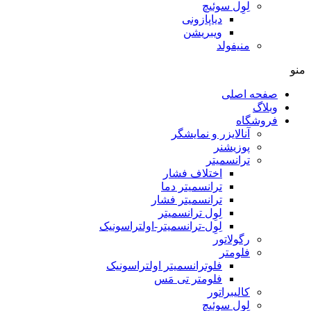
لِوِل سوئیچ
دیاپازونی
ویبریشن
منیفولد
منو
صفحه اصلی
وبلاگ
فروشگاه
آنالایزر و نمایشگر
پوزیشنر
ترانسمیتر
اختلاف فشار
ترانسمیتر دما
ترانسمیتر فشار
لِوِل ترانسمیتر
لِوِل-ترانسمیتر-اولتراسونیک
رگولاتور
فلومتر
فلوترانسمیتر اولتراسونیک
فلومتر تی مَس
کالیبراتور
لِوِل سوئیچ