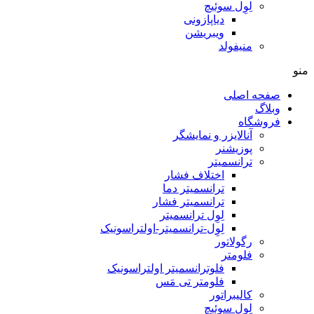
لِوِل سوئیچ
دیاپازونی
ویبریشن
منیفولد
منو
صفحه اصلی
وبلاگ
فروشگاه
آنالایزر و نمایشگر
پوزیشنر
ترانسمیتر
اختلاف فشار
ترانسمیتر دما
ترانسمیتر فشار
لِوِل ترانسمیتر
لِوِل-ترانسمیتر-اولتراسونیک
رگولاتور
فلومتر
فلوترانسمیتر اولتراسونیک
فلومتر تی مَس
کالیبراتور
لِوِل سوئیچ